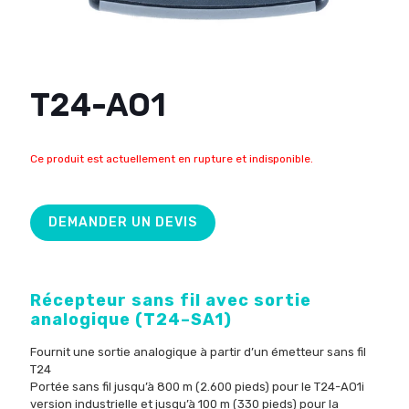
T24-AO1
Ce produit est actuellement en rupture et indisponible.
DEMANDER UN DEVIS
Récepteur
sans fil avec
sortie
analogique
(T24
–
SA1
)
Fournit
une sortie analogique
à partir d’un émetteur sans fil
T24
Portée sans fil
jusqu’à 800
m (2.600 pieds) pour le T24-AO1i
version industrielle
et
jusqu’à 100
m (330 pieds) pour la