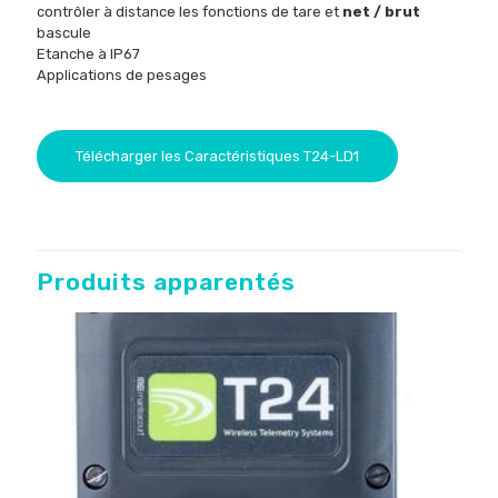
contrôler à distance
les fonctions
de tare et
net / brut
bascule
Etanche à
IP67
Applications de pesages
Télécharger les Caractéristiques T24-LD1
Produits apparentés